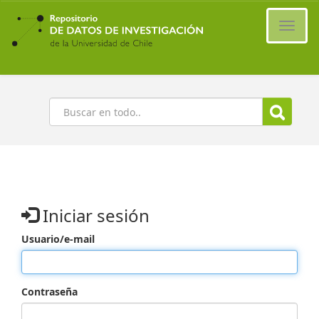
Ir
al
Cambi
contenido
naveg
principal
Buscar
Iniciar sesión
Usuario/e-mail
Contraseña