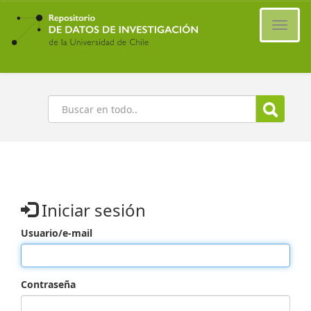
Ir
al
Cambi
contenido
naveg
principal
Buscar
Iniciar sesión
Usuario/e-mail
Contraseña