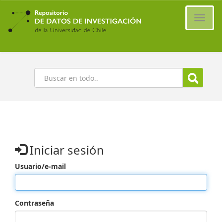
Ir
al
Cambi
contenido
naveg
principal
Buscar
Iniciar sesión
Usuario/e-mail
Contraseña