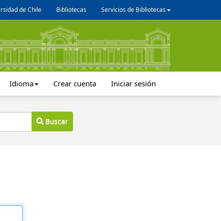
rsidad de Chile
Bibliotecas
Servicios de Bibliotecas
Idioma
Crear cuenta
Iniciar sesión
Buscar