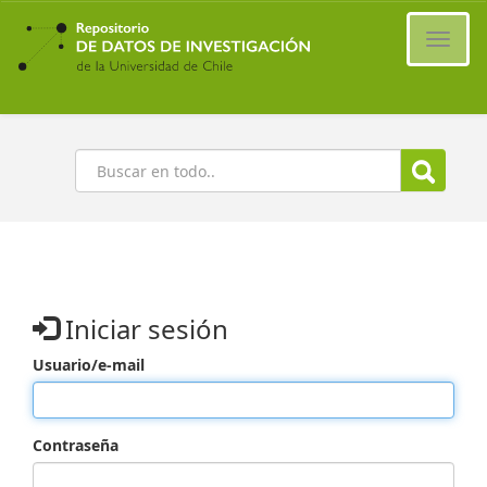
Ir
al
Cambi
contenido
naveg
principal
Buscar
Iniciar sesión
Usuario/e-mail
Contraseña