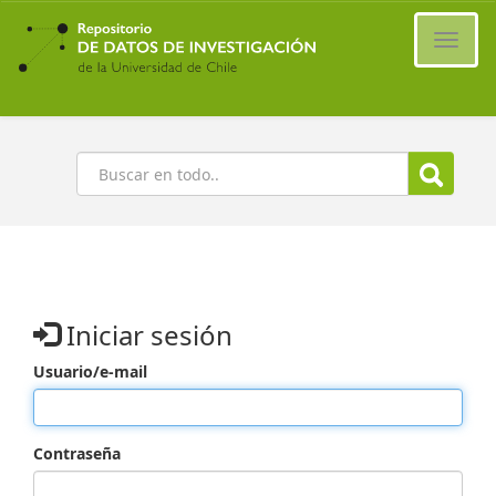
Ir
al
Cambi
contenido
naveg
principal
Buscar
Iniciar sesión
Usuario/e-mail
Contraseña