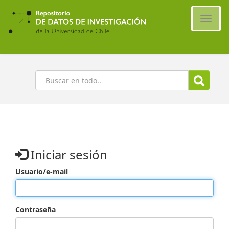
Ir
al
Cambi
contenido
naveg
principal
Buscar
Iniciar sesión
Usuario/e-mail
Contraseña