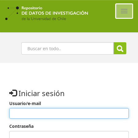
Ir
al
Cambi
contenido
naveg
principal
Buscar
Iniciar sesión
Usuario/e-mail
Contraseña