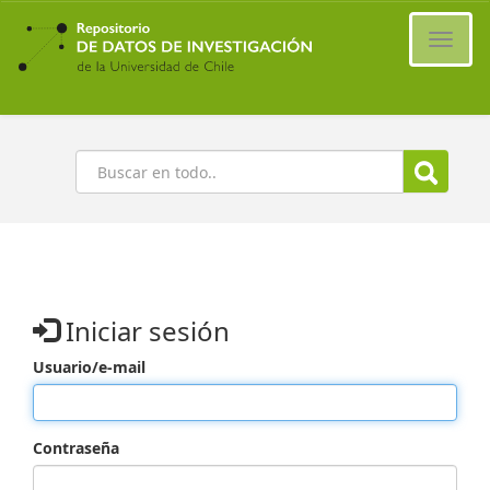
Ir
al
Cambi
contenido
naveg
principal
Buscar
Iniciar sesión
Usuario/e-mail
Contraseña