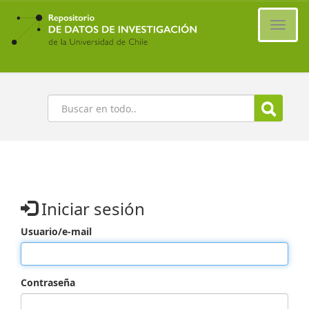
Ir
al
Cambi
contenido
naveg
principal
Buscar
Iniciar sesión
Usuario/e-mail
Contraseña