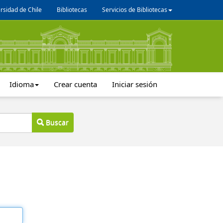
rsidad de Chile
Bibliotecas
Servicios de Bibliotecas
Idioma
Crear cuenta
Iniciar sesión
Buscar