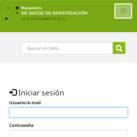
Ir
al
Cambi
contenido
naveg
principal
Buscar
Iniciar sesión
Usuario/e-mail
Contraseña