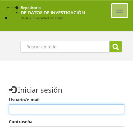
Ir
al
Cambi
contenido
naveg
principal
Buscar
Iniciar sesión
Usuario/e-mail
Contraseña