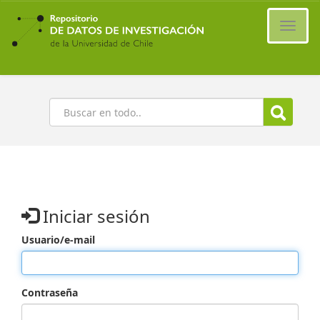
Ir
al
Cambi
contenido
naveg
principal
Buscar
Iniciar sesión
Usuario/e-mail
Contraseña