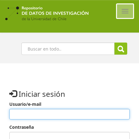
Ir
al
Cambi
contenido
naveg
principal
Buscar
Iniciar sesión
Usuario/e-mail
Contraseña