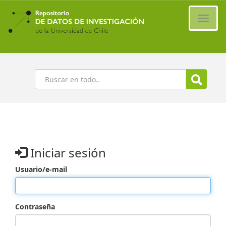
Ir
al
Cambi
contenido
naveg
principal
Buscar
Iniciar sesión
Usuario/e-mail
Contraseña