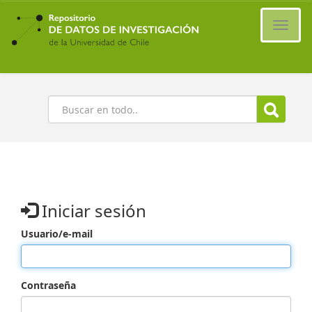
Ir
al
Cambi
contenido
naveg
principal
Buscar
Iniciar sesión
Usuario/e-mail
Contraseña