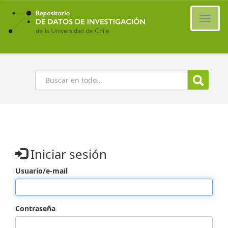
Ir
al
Cambi
contenido
naveg
principal
Buscar
Iniciar sesión
Usuario/e-mail
Contraseña