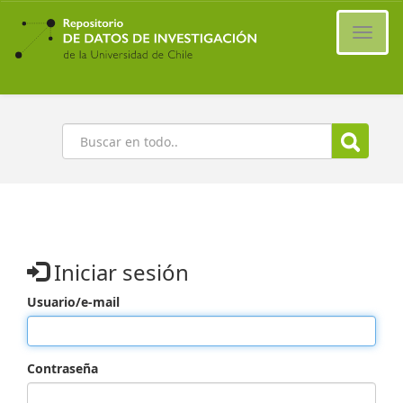
Ir
al
Cambi
contenido
naveg
principal
Buscar
Iniciar sesión
Usuario/e-mail
Contraseña