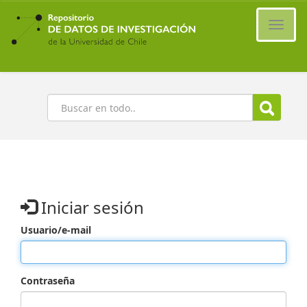
Ir
al
Cambi
contenido
naveg
principal
Buscar
Iniciar sesión
Usuario/e-mail
Contraseña