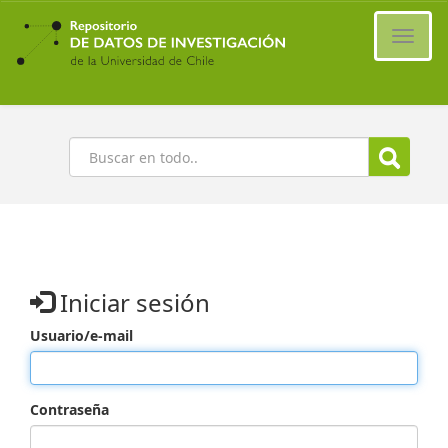
Ir
al
Cambi
contenido
naveg
principal
Buscar
Iniciar sesión
Usuario/e-mail
Contraseña