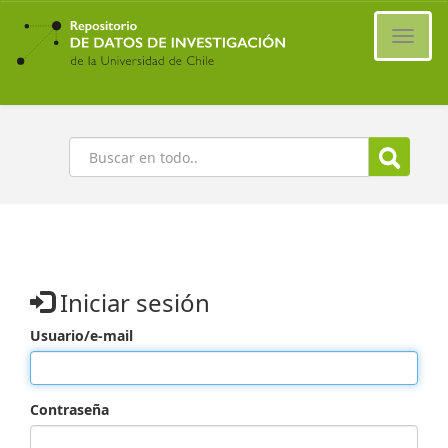
Ir
al
Cambi
contenido
naveg
principal
Buscar
Iniciar sesión
Usuario/e-mail
Contraseña