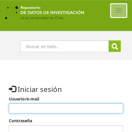
Ir
al
Cambi
contenido
naveg
principal
Buscar
Iniciar sesión
Usuario/e-mail
Contraseña