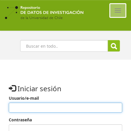
Ir
al
Cambi
contenido
naveg
principal
Buscar
Iniciar sesión
Usuario/e-mail
Contraseña