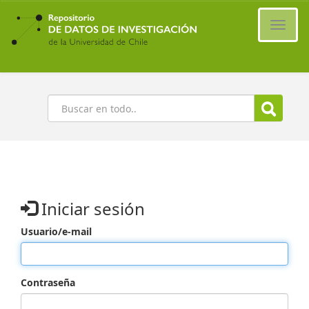
Ir
al
Cambi
contenido
naveg
principal
Buscar
Iniciar sesión
Usuario/e-mail
Contraseña