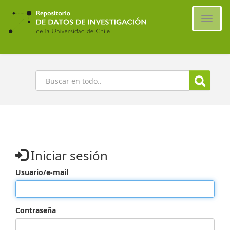
Ir
al
Cambi
contenido
naveg
principal
Buscar
Iniciar sesión
Usuario/e-mail
Contraseña