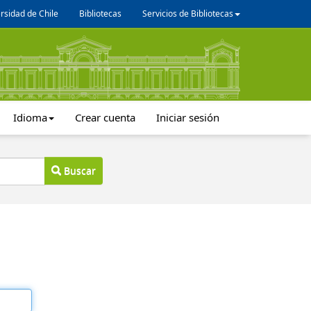
rsidad de Chile
Bibliotecas
Servicios de Bibliotecas
Idioma
Crear cuenta
Iniciar sesión
Buscar