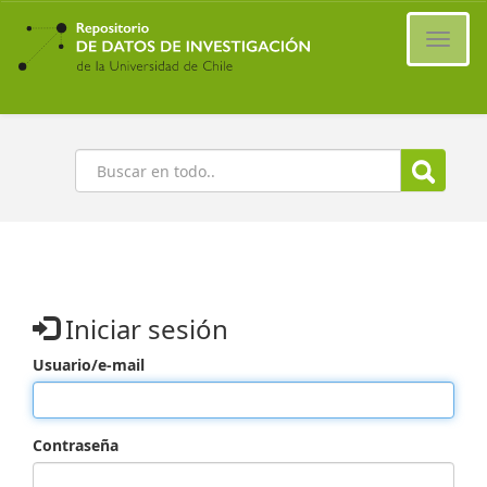
Ir
al
Cambi
contenido
naveg
principal
Buscar
Iniciar sesión
Usuario/e-mail
Contraseña