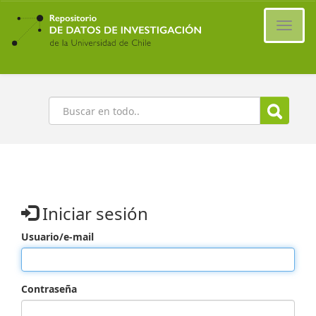
Ir
al
Cambi
contenido
naveg
principal
Buscar
Iniciar sesión
Usuario/e-mail
Contraseña