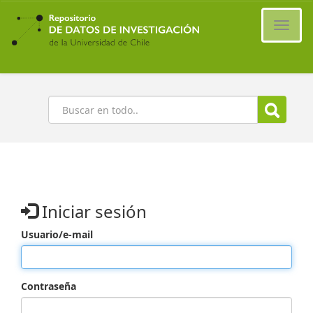
Ir
al
Cambi
contenido
naveg
principal
Buscar
Iniciar sesión
Usuario/e-mail
Contraseña