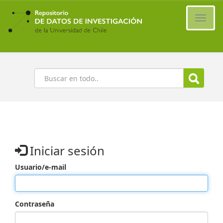
Ir
al
Cambi
contenido
naveg
principal
Buscar
Iniciar sesión
Usuario/e-mail
Contraseña