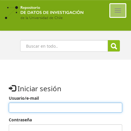
Ir
al
Cambi
contenido
naveg
principal
Buscar
Iniciar sesión
Usuario/e-mail
Contraseña