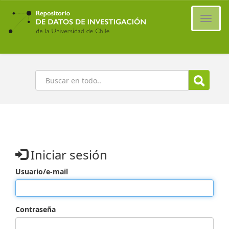
Ir
al
Cambi
contenido
naveg
principal
Buscar
Iniciar sesión
Usuario/e-mail
Contraseña