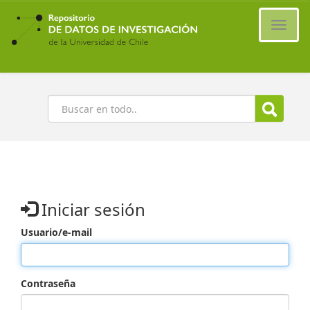
Ir
al
Cambi
contenido
naveg
principal
Buscar
Iniciar sesión
Usuario/e-mail
Contraseña