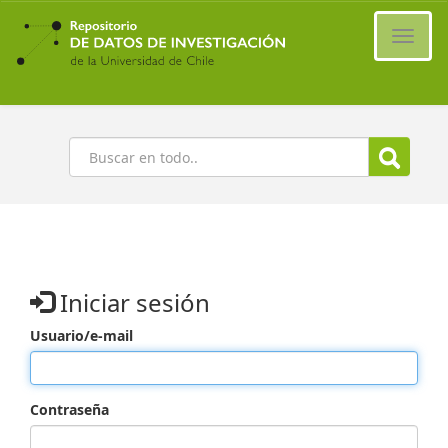
Ir
al
Cambi
contenido
naveg
principal
Buscar
Iniciar sesión
Usuario/e-mail
Contraseña