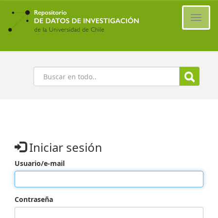
Ir
al
Cambi
contenido
naveg
principal
Buscar
Iniciar sesión
Usuario/e-mail
Contraseña