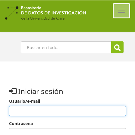
Ir
al
Cambi
contenido
naveg
principal
Buscar
Iniciar sesión
Usuario/e-mail
Contraseña