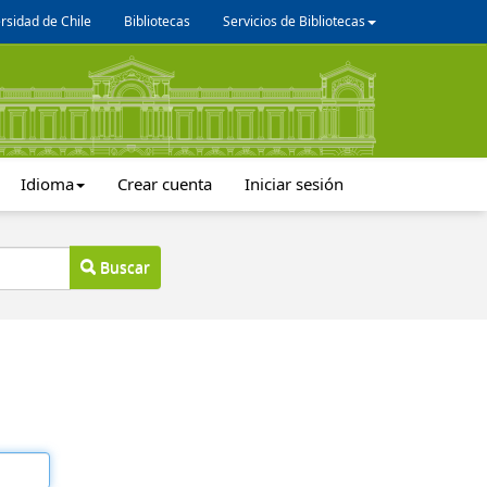
rsidad de Chile
Bibliotecas
Servicios de Bibliotecas
Idioma
Crear cuenta
Iniciar sesión
Buscar