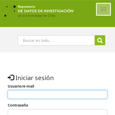
Ir
al
Cambi
contenido
naveg
principal
Buscar
Iniciar sesión
Usuario/e-mail
Contraseña