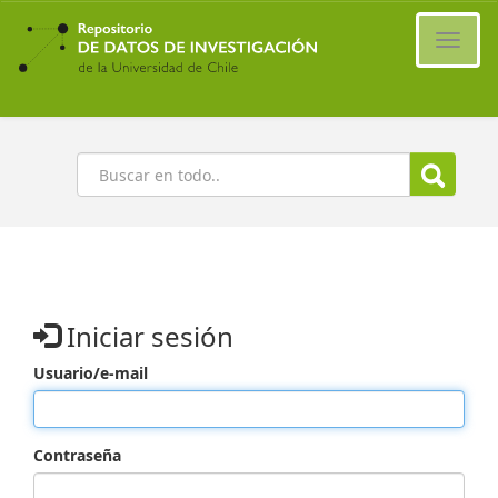
Ir
al
Cambi
contenido
naveg
principal
Buscar
Iniciar sesión
Usuario/e-mail
Contraseña