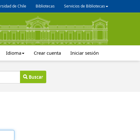
rsidad de Chile
Bibliotecas
Servicios de Bibliotecas
Idioma
Crear cuenta
Iniciar sesión
Buscar