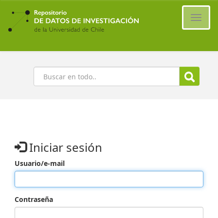
Ir
al
Cambi
contenido
naveg
principal
Buscar
Iniciar sesión
Usuario/e-mail
Contraseña