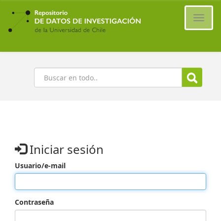
Ir
al
Cambi
contenido
naveg
principal
Buscar
Iniciar sesión
Usuario/e-mail
Contraseña