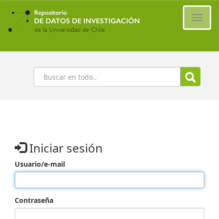
Ir
al
Cambi
contenido
naveg
principal
Buscar
Iniciar sesión
Usuario/e-mail
Contraseña