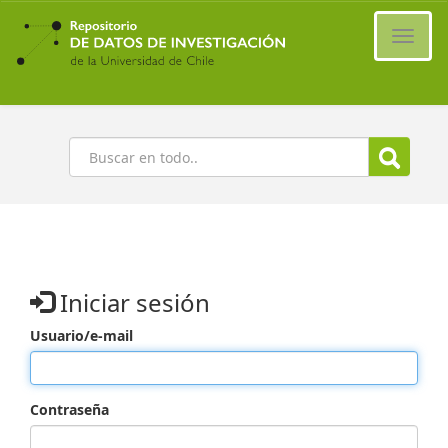
Ir
al
Cambi
contenido
naveg
principal
Buscar
Iniciar sesión
Usuario/e-mail
Contraseña