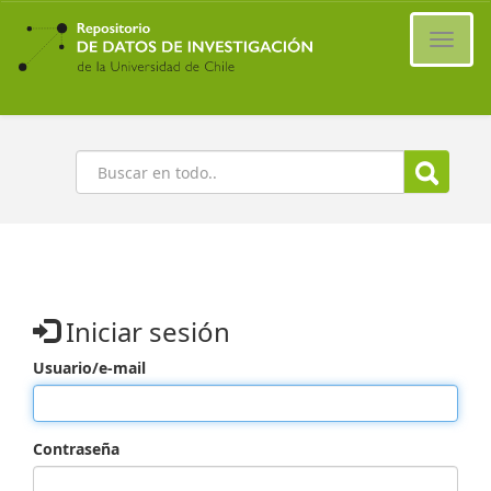
Ir
al
Cambi
contenido
naveg
principal
Buscar
Iniciar sesión
Usuario/e-mail
Contraseña