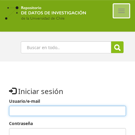
Ir
al
Cambi
contenido
naveg
principal
Buscar
Iniciar sesión
Usuario/e-mail
Contraseña