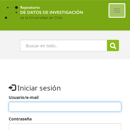
Ir
al
Cambi
contenido
naveg
principal
Buscar
Iniciar sesión
Usuario/e-mail
Contraseña