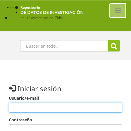
Ir
al
Cambi
contenido
naveg
principal
Buscar
Iniciar sesión
Usuario/e-mail
Contraseña