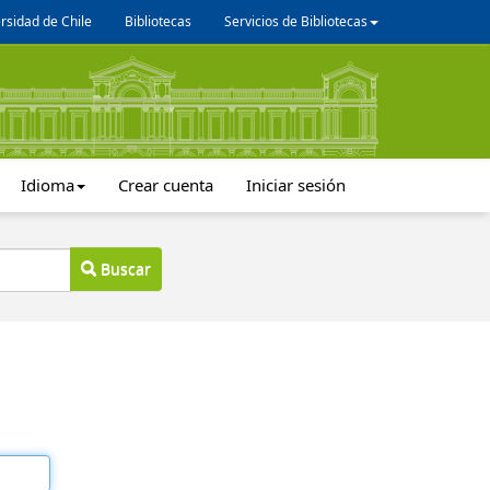
rsidad de Chile
Bibliotecas
Servicios de Bibliotecas
Idioma
Crear cuenta
Iniciar sesión
Buscar